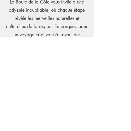
La Route de la Côte vous invite à une
odyssée inoubliable, où chaque étape
révèle les merveilles naturelles et
culturelles de la région. Embarquez pour
un voyage captivant à travers des
paysages enchanteurs, découvrez la
richesse de la culture locale et laissez-
vous séduire par des délices
gastronomiques uniques. Que vous
soyez attiré par les splendides
panoramas côtiers, les traditions vivantes
ou les délices culinaires artisanaux,
chaque moment de cette aventure
promet d’être une expérience
mémorable. Profitez de cette exploration
qui combine harmonieusement beauté