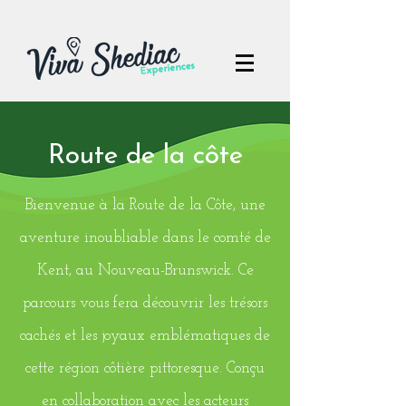
Route de la côte
Bienvenue à la Route de la Côte, une
aventure inoubliable dans le comté de
Kent, au Nouveau-Brunswick. Ce
parcours vous fera découvrir les trésors
cachés et les joyaux emblématiques de
cette région côtière pittoresque. Conçu
en collaboration avec les acteurs