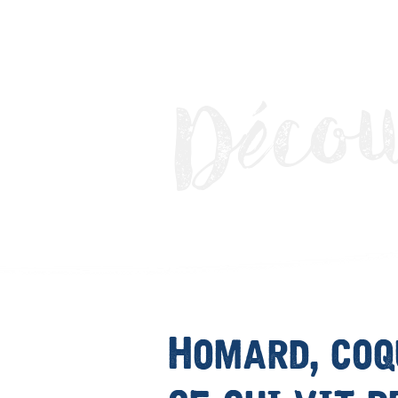
cou
é
D
Homard, coq