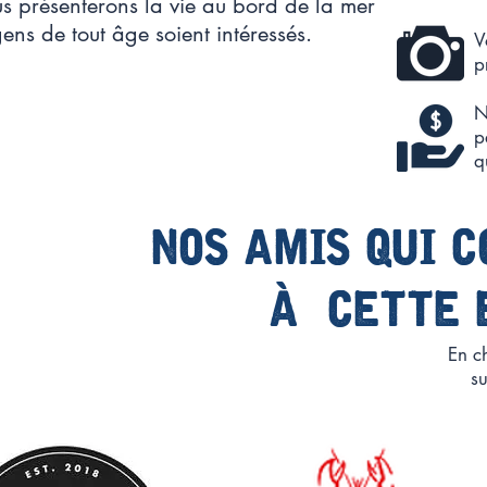
us présenterons la vie au bord de la mer
ens de tout âge soient intéressés.
V
p
N
p
q
nos amis qui 
à cette 
En c
su