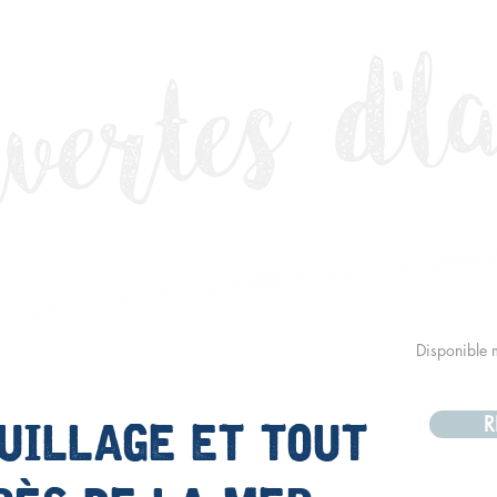
vertes d'l
Disponible 
uillage et tout
R