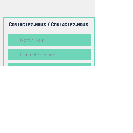
Shediac, NB
vivashediac@gmail.com
(506) 312-0907
Contactez-nous / Contactez-nous
Soumettre / Soumettre