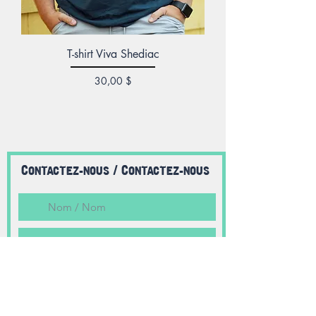
T-shirt Viva Shediac
Prix
30,00 $
Shediac, NB
vivashediac@gmail.com
(506) 312-0907
Contactez-nous / Contactez-nous